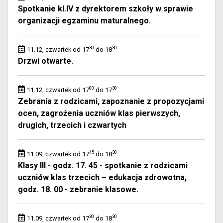
Spotkanie kl.IV z dyrektorem szkoły w sprawie
organizacji egzaminu maturalnego.
30
30
11.12, czwartek od 17
do 18
Drzwi otwarte.
00
30
11.12, czwartek od 17
do 17
Zebrania z rodzicami, zapoznanie z propozycjami
ocen, zagrożenia uczniów klas pierwszych,
drugich, trzecich i czwartych
45
30
11.09, czwartek od 17
do 18
Klasy III - godz. 17. 45 - spotkanie z rodzicami
uczniów klas trzecich – edukacja zdrowotna,
godz. 18. 00 - zebranie klasowe.
30
30
11.09, czwartek od 17
do 18