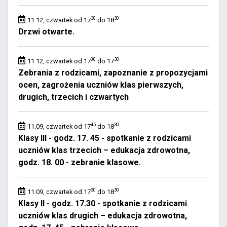
30
30
11.12, czwartek od 17
do 18
Drzwi otwarte.
00
30
11.12, czwartek od 17
do 17
Zebrania z rodzicami, zapoznanie z propozycjami
ocen, zagrożenia uczniów klas pierwszych,
drugich, trzecich i czwartych
45
30
11.09, czwartek od 17
do 18
Klasy III - godz. 17. 45 - spotkanie z rodzicami
uczniów klas trzecich – edukacja zdrowotna,
godz. 18. 00 - zebranie klasowe.
30
30
11.09, czwartek od 17
do 18
Klasy II - godz. 17.30 - spotkanie z rodzicami
uczniów klas drugich – edukacja zdrowotna,