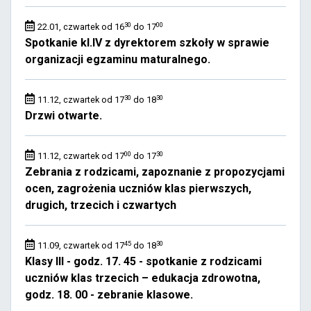
30
00
22.01, czwartek od 16
do 17
Spotkanie kl.IV z dyrektorem szkoły w sprawie
organizacji egzaminu maturalnego.
30
30
11.12, czwartek od 17
do 18
Drzwi otwarte.
00
30
11.12, czwartek od 17
do 17
Zebrania z rodzicami, zapoznanie z propozycjami
ocen, zagrożenia uczniów klas pierwszych,
drugich, trzecich i czwartych
45
30
11.09, czwartek od 17
do 18
Klasy III - godz. 17. 45 - spotkanie z rodzicami
uczniów klas trzecich – edukacja zdrowotna,
godz. 18. 00 - zebranie klasowe.