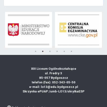
XIII Liceum Ogólnokształcące
ul. Fredry 3
85-057 Bydgoszcz
telefon (fax): 052-343-05-50
e-mail: lo13@edu.bydgoszcz.pl
Skrzynka ePUAP:
/umb-LO13/skrytkaESP