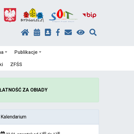
na
Publikacje
ki
ZFŚS
ŁATNOŚĆ ZA OBIADY
Kalendarium
00
30