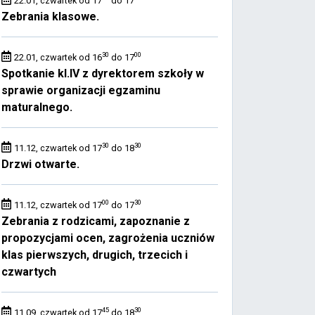
22.01, czwartek od 17
do 17
Zebrania klasowe.
30
00
22.01, czwartek od 16
do 17
Spotkanie kl.IV z dyrektorem szkoły w
sprawie organizacji egzaminu
maturalnego.
30
30
11.12, czwartek od 17
do 18
Drzwi otwarte.
00
30
11.12, czwartek od 17
do 17
Zebrania z rodzicami, zapoznanie z
propozycjami ocen, zagrożenia uczniów
klas pierwszych, drugich, trzecich i
czwartych
45
30
11.09, czwartek od 17
do 18