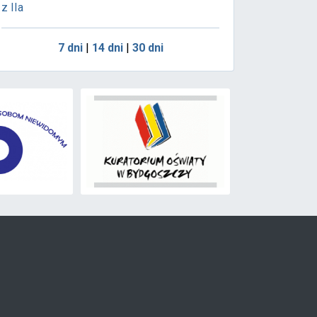
z IIa
7 dni
|
14 dni
|
30 dni