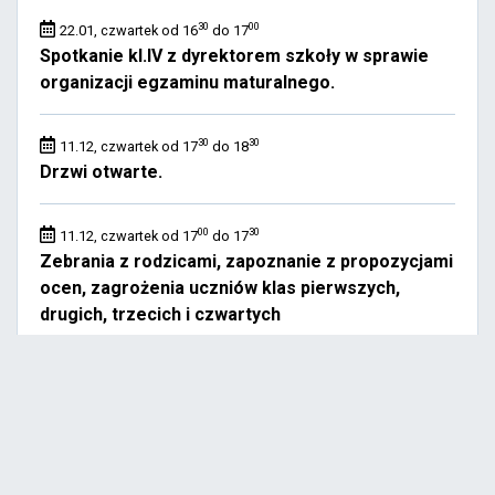
30
00
22.01, czwartek od 16
do 17
Spotkanie kl.IV z dyrektorem szkoły w sprawie
organizacji egzaminu maturalnego.
30
30
11.12, czwartek od 17
do 18
Drzwi otwarte.
00
30
11.12, czwartek od 17
do 17
Zebrania z rodzicami, zapoznanie z propozycjami
ocen, zagrożenia uczniów klas pierwszych,
drugich, trzecich i czwartych
45
30
11.09, czwartek od 17
do 18
Klasy III - godz. 17. 45 - spotkanie z rodzicami
uczniów klas trzecich – edukacja zdrowotna,
godz. 18. 00 - zebranie klasowe.