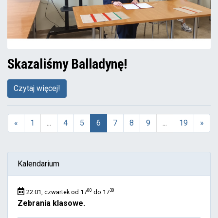
Skazaliśmy Balladynę!
Czytaj więcej!
«
1
...
4
5
6
7
8
9
...
19
»
(aktualna)
Kalendarium
00
30
22.01, czwartek od 17
do 17
Zebrania klasowe.