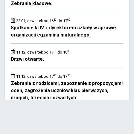
Zebrania klasowe.
30
00
22.01, czwartek od 16
do 17
Spotkanie kl.IV z dyrektorem szkoły w sprawie
organizacji egzaminu maturalnego.
30
30
11.12, czwartek od 17
do 18
Drzwi otwarte.
00
30
11.12, czwartek od 17
do 17
Zebrania z rodzicami, zapoznanie z propozycjami
ocen, zagrożenia uczniów klas pierwszych,
drugich, trzecich i czwartych
45
30
11.09, czwartek od 17
do 18
Klasy III - godz. 17. 45 - spotkanie z rodzicami
uczniów klas trzecich – edukacja zdrowotna,