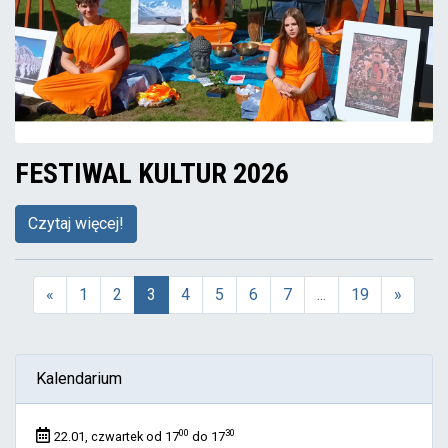
FESTIWAL KULTUR 2026
Czytaj więcej!
«
1
2
3
4
5
6
7
...
19
»
(aktualna)
Kalendarium
00
30
22.01, czwartek od 17
do 17